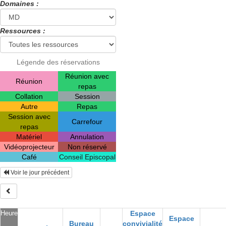
Domaines :
Ressources :
Légende des réservations
Réunion avec
Réunion
repas
Collation
Session
Autre
Repas
Session avec
Carrefour
repas
Matériel
Annulation
Vidéoprojecteur
Non réservé
Café
Conseil Episcopal
Voir le jour précédent
Heure
Espace
Espace
Bureau
convivialité