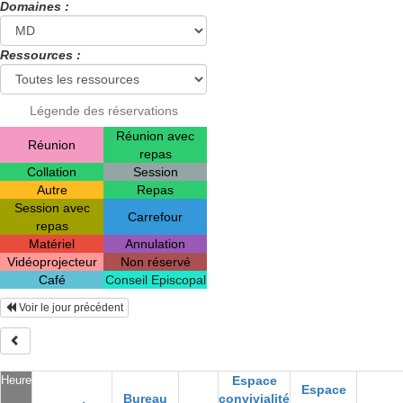
Domaines :
Ressources :
Légende des réservations
Réunion avec
Réunion
repas
Collation
Session
Autre
Repas
Session avec
Carrefour
repas
Matériel
Annulation
Vidéoprojecteur
Non réservé
Café
Conseil Episcopal
Voir le jour précédent
Heure
Espace
Espace
Bureau
convivialité