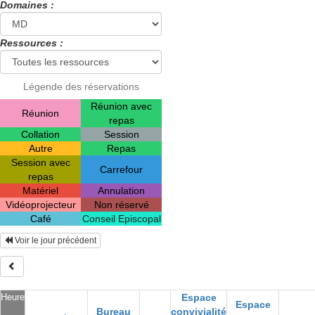
Domaines :
Ressources :
Légende des réservations
Réunion avec
Réunion
repas
Collation
Session
Autre
Repas
Session avec
Carrefour
repas
Matériel
Annulation
Vidéoprojecteur
Non réservé
Café
Conseil Episcopal
Voir le jour précédent
Heure
Espace
Espace
Bureau
convivialité