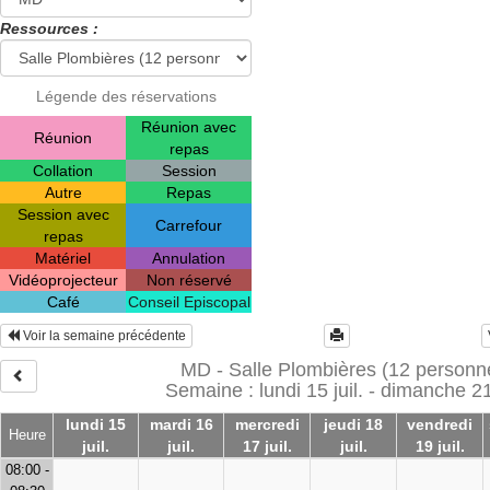
Ressources :
Légende des réservations
Réunion avec
Réunion
repas
Collation
Session
Autre
Repas
Session avec
Carrefour
repas
Matériel
Annulation
Vidéoprojecteur
Non réservé
Café
Conseil Episcopal
Voir la semaine précédente
MD - Salle Plombières (12 personn
Semaine : lundi 15 juil. - dimanche 21 
lundi 15
mardi 16
mercredi
jeudi 18
vendredi
Heure
juil.
juil.
17 juil.
juil.
19 juil.
08:00 -