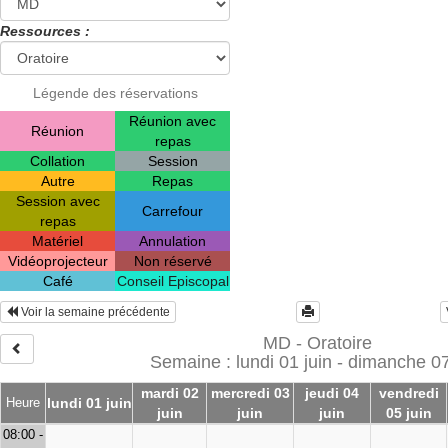
Ressources :
Légende des réservations
Réunion avec
Réunion
repas
Collation
Session
Autre
Repas
Session avec
Carrefour
repas
Matériel
Annulation
Vidéoprojecteur
Non réservé
Café
Conseil Episcopal
Voir la semaine précédente
MD - Oratoire
Semaine : lundi 01 juin - dimanche 07
mardi 02
mercredi 03
jeudi 04
vendredi
Heure
lundi 01 juin
juin
juin
juin
05 juin
08:00 -