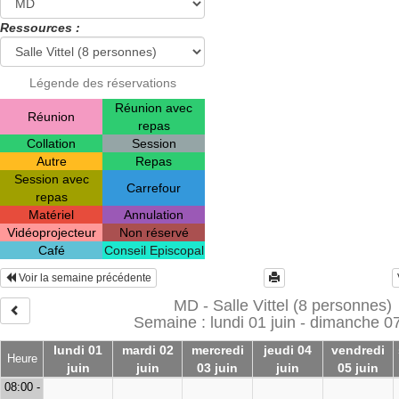
Ressources :
Légende des réservations
Réunion avec
Réunion
repas
Collation
Session
Autre
Repas
Session avec
Carrefour
repas
Matériel
Annulation
Vidéoprojecteur
Non réservé
Café
Conseil Episcopal
Voir la semaine précédente
MD - Salle Vittel (8 personnes)
Semaine : lundi 01 juin - dimanche 07
lundi 01
mardi 02
mercredi
jeudi 04
vendredi
Heure
juin
juin
03 juin
juin
05 juin
08:00 -