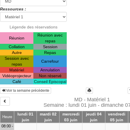
Ressources :
Légende des réservations
Réunion avec
Réunion
repas
Collation
Session
Autre
Repas
Session avec
Carrefour
repas
Matériel
Annulation
Vidéoprojecteur
Non réservé
Café
Conseil Episcopal
Voir la semaine précédente
MD - Matériel 1
Semaine : lundi 01 juin - dimanche 07
lundi 01
mardi 02
mercredi
jeudi 04
vendredi
Heure
juin
juin
03 juin
juin
05 juin
08:00 -