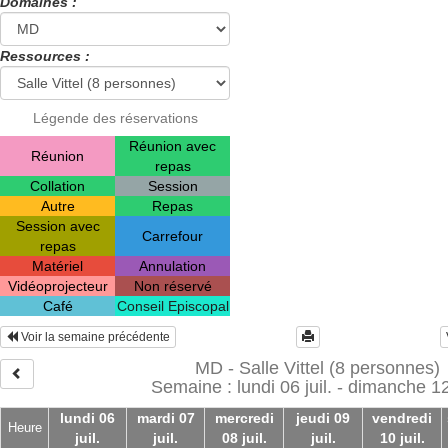
Domaines :
Ressources :
Légende des réservations
Réunion avec
Réunion
repas
Collation
Session
Autre
Repas
Session avec
Carrefour
repas
Matériel
Annulation
Vidéoprojecteur
Non réservé
Café
Conseil Episcopal
Voir la semaine précédente
MD - Salle Vittel (8 personnes)
Semaine : lundi 06 juil. - dimanche 12 
lundi 06
mardi 07
mercredi
jeudi 09
vendredi
Heure
juil.
juil.
08 juil.
juil.
10 juil.