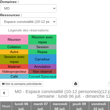
Domaines :
Ressources :
Légende des réservations
Réunion avec
Réunion
repas
Collation
Session
Autre
Repas
Session avec
Carrefour
repas
Matériel
Annulation
Vidéoprojecteur
Non réservé
Café
Conseil Episcopal
Voir la semaine précédente
MD - Espace convivialité (10-12 personnes)(12 
Semaine : lundi 06 juil. - dimanche 12 
lundi 06
mardi 07
mercredi
jeudi 09
vendredi
Heure
juil.
juil.
08 juil.
juil.
10 juil.