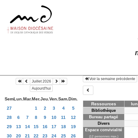
m
Voir la semaine précédente
Juillet 2026
Aujourd'hui
Sem
Lun.
Mar.
Mer.
Jeu.
Ven.
Sam.
Dim.
Ressources
lun
27
1
2
3
4
5
Bibliothèque
Bureau partagé
28
6
7
8
9
10
11
12
Divers
29
13
14
15
16
17
18
19
Espace convivialité
30
20
21
22
23
24
25
26
(12 personnes max.)