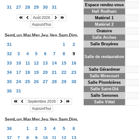
Espace rendez-vous
31
27
28
29
30
31
Hall Rodhain
Août 2026
Matériel 1
Matériel 2
Aujourd'hui
Oratoire
Sem
Lun.
Mar.
Mer.
Jeu.
Ven.
Sam.
Dim.
Salle Arches
Salle Bruyères
31
1
2
32
3
4
5
6
7
8
9
Salle de restauration
33
10
11
12
13
14
15
16
Salle Gérardmer
34
17
18
19
20
21
22
23
Salle Mirecourt
35
24
25
26
27
28
29
30
Salle Plombières
Salle Saint-Dié
36
31
Salle Senones
Septembre 2026
Salle Vittel
Aujourd'hui
Sem
Lun.
Mar.
Mer.
Jeu.
Ven.
Sam.
Dim.
36
1
2
3
4
5
6
37
7
8
9
10
11
12
13