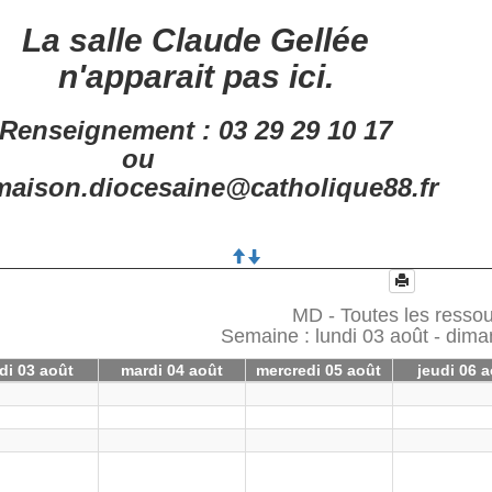
La salle Claude Gellée
n'apparait pas ici.
Renseignement : 03 29 29 10 17
ou
aison.diocesaine@catholique88.fr
MD - Toutes les resso
Semaine : lundi 03 août - dim
di 03 août
mardi 04 août
mercredi 05 août
jeudi 06 