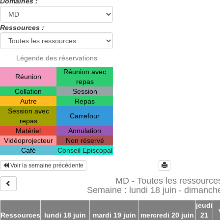
Domaines :
Ressources :
Légende des réservations
Réunion avec
Réunion
repas
Collation
Session
Autre
Repas
Session avec
Carrefour
repas
Matériel
Annulation
Vidéoprojecteur
Non réservé
Café
Conseil Episcopal
Voir la semaine précédente
MD - Toutes les ressource
Semaine : lundi 18 juin - dimanche
jeudi
Ressources
lundi 18 juin
mardi 19 juin
mercredi 20 juin
21