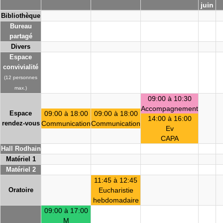
juin
Bibliothèque
Bureau
partagé
Divers
Espace
convivialité
(12 personnes
max.)
09:00 à 10:30
Accompagnement
Espace
09:00 à 18:00
09:00 à 18:00
14:00 à 16:00
rendez-vous
Communication
Communication
Ev
CAPA
Hall Rodhain
Matériel 1
Matériel 2
11:45 à 12:45
Oratoire
Eucharistie
hebdomadaire
09:00 à 17:00
M