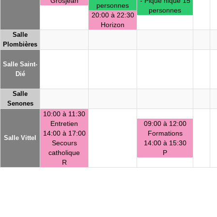
Grosjean
- Pique nique 15
personnes
personnes
20:00 à 22:30
Horizon
Salle
Plombières
Salle Saint-
Dié
Salle
Senones
10:00 à 11:30
Entretien
09:00 à 12:00
14:00 à 17:00
Formations
Salle Vittel
Secours
14:00 à 15:30
catholique
P
R