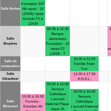
Formation SST
Salle Arches
Nb repas : 10
(15/06) repas
formule F2 à
12h30
08:30 à 16:30
1
Banque
Salle
alimentaire
Bruyères
Formation - 15
repas F2
so
(19/06 - T
-
16:00 à 22:00
Salle de
Famille Fetet
restauration
Fun
Salle
14:30 à 17:30
Gérardmer
H.N.D.L.
09:00 à 16:00
Secours
09:00 à 16:00
Catholique
15:00 à 16:00
Secours
L'accueil
Salle
Formiris -
Catholique
fraternel Pique-
Mirecourt
Entretien Mr
L'accueil fraternel
nique 15