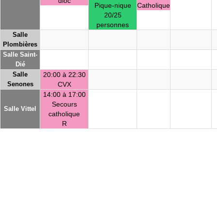
dioc
Pique-nique
Catholique
20/25
personnes
Salle
Plombières
Salle Saint-
Dié
Salle
20:00 à 22:30
Senones
CVX
14:00 à 17:00
Secours
Salle Vittel
catholique
R