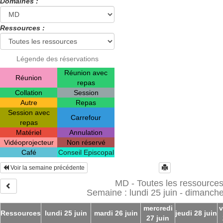
Domaines :
Ressources :
Légende des réservations
Réunion avec
Réunion
repas
Collation
Session
Autre
Repas
Session avec
Carrefour
repas
Matériel
Annulation
Vidéoprojecteur
Non réservé
Café
Conseil Episcopal
Voir la semaine précédente
MD - Toutes les ressource
Semaine : lundi 25 juin - dimanche 
mercredi
v
Ressources
lundi 25 juin
mardi 26 juin
jeudi 28 juin
27 juin