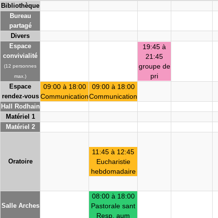
Bibliothèque
Bureau
partagé
Divers
Espace
19:45 à
convivialité
21:45
groupe de
(12 personnes
pri
max.)
Espace
09:00 à 18:00
09:00 à 18:00
rendez-vous
Communication
Communication
Hall Rodhain
Matériel 1
Matériel 2
11:45 à 12:45
Oratoire
Eucharistie
hebdomadaire
08:00 à 18:00
Salle Arches
Pastorale sant
Resp. aum