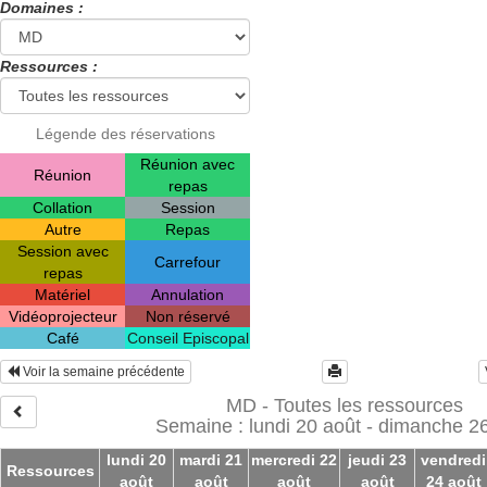
Domaines :
Ressources :
Légende des réservations
Réunion avec
Réunion
repas
Collation
Session
Autre
Repas
Session avec
Carrefour
repas
Matériel
Annulation
Vidéoprojecteur
Non réservé
Café
Conseil Episcopal
Voir la semaine précédente
MD - Toutes les ressources
Semaine : lundi 20 août - dimanche 2
lundi 20
mardi 21
mercredi 22
jeudi 23
vendredi
Ressources
août
août
août
août
24 août