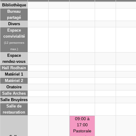
Bibliothèque
Bureau
partagé
Divers
Espace
convivialité
(12 personnes
max.)
Espace
rendez-vous
Hall Rodhain
Matériel 1
Matériel 2
Oratoire
Salle Arches
Salle Bruyères
Salle de
restauration
09:00 à
17:00
Pastorale