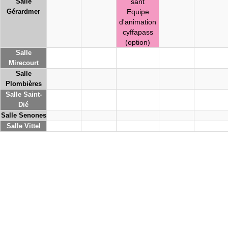
Salle
sant
Gérardmer
Equipe
d'animation
cyffapass
(option)
Salle
Mirecourt
Salle
Plombières
Salle Saint-
Dié
Salle Senones
Salle Vittel