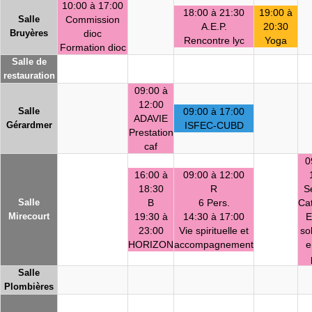
10:00 à 17:00
18:00 à 21:30
19:00 à
Salle
Commission
A.E.P.
20:30
Bruyères
dioc
Rencontre lyc
Yoga
Formation dioc
Salle de
restauration
09:00 à
12:00
Salle
09:00 à 17:00
ADAVIE
Gérardmer
ISFEC-CUBD
Prestation
caf
0
16:00 à
09:00 à 12:00
18:30
R
S
Salle
B
6 Pers.
Ca
Mirecourt
19:30 à
14:30 à 17:00
E
23:00
Vie spirituelle et
sol
HORIZON
accompagnement
e
Salle
Plombières