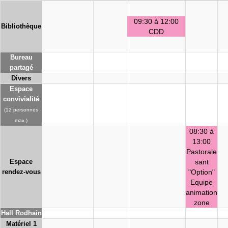
09:30 à 12:00
Bibliothèque
CDD
Bureau
partagé
Divers
Espace
convivialité
(12 personnes
max.)
08:30 à
13:00
Pastorale
Espace
sant
rendez-vous
"Option"
Equipe
animation
zone
Hall Rodhain
Matériel 1