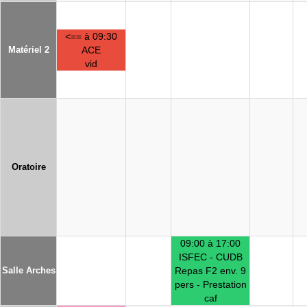
<== à 09:30
Matériel 2
ACE
vid
Oratoire
09:00 à 17:00
ISFEC - CUDB
Salle Arches
Repas F2 env. 9
pers - Prestation
caf