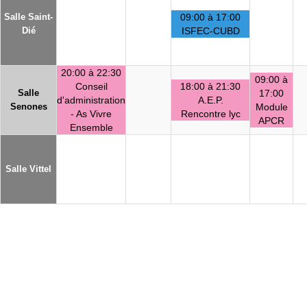
Salle Saint-
09:00 à 17:00
Dié
ISFEC-CUBD
20:00 à 22:30
09:00 à
Conseil
18:00 à 21:30
Salle
17:00
d'administration
A.E.P.
Senones
Module
- As Vivre
Rencontre lyc
APCR
Ensemble
Salle Vittel