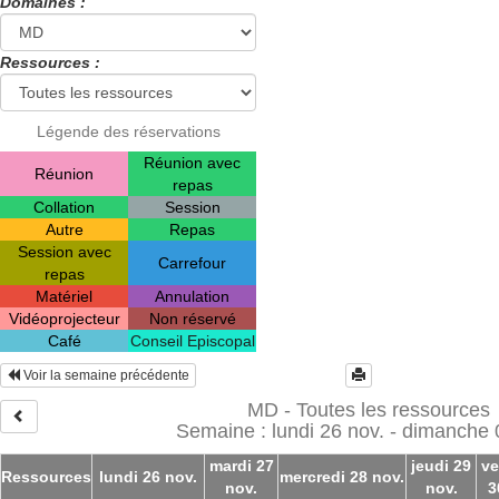
Domaines :
Ressources :
Légende des réservations
Réunion avec
Réunion
repas
Collation
Session
Autre
Repas
Session avec
Carrefour
repas
Matériel
Annulation
Vidéoprojecteur
Non réservé
Café
Conseil Episcopal
Voir la semaine précédente
MD - Toutes les ressources
Semaine : lundi 26 nov. - dimanche 
mardi 27
jeudi 29
ve
Ressources
lundi 26 nov.
mercredi 28 nov.
nov.
nov.
3