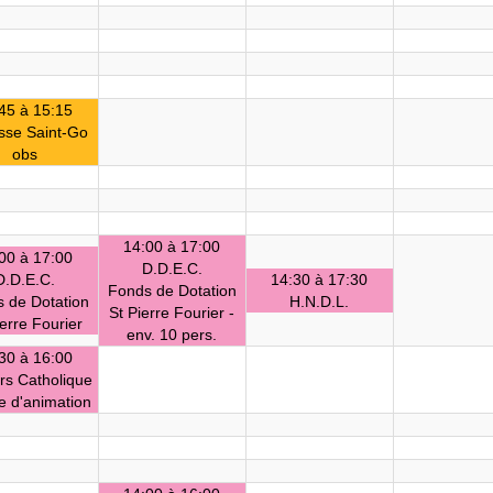
45 à 15:15
sse Saint-Go
obs
14:00 à 17:00
00 à 17:00
D.D.E.C.
D.D.E.C.
14:30 à 17:30
Fonds de Dotation
 de Dotation
H.N.D.L.
St Pierre Fourier -
ierre Fourier
env. 10 pers.
30 à 16:00
rs Catholique
e d'animation