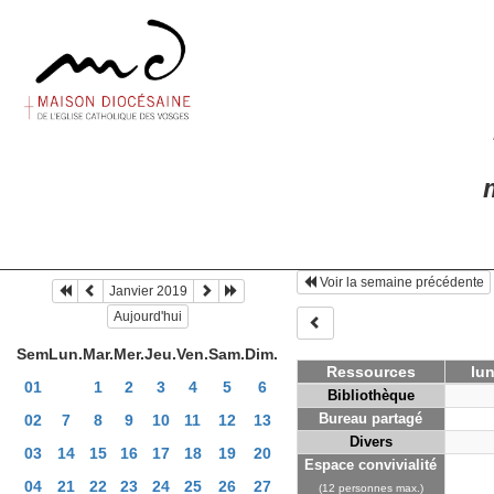
m
Voir la semaine précédente
Janvier 2019
Aujourd'hui
Sem
Lun.
Mar.
Mer.
Jeu.
Ven.
Sam.
Dim.
Ressources
lun
01
1
2
3
4
5
6
Bibliothèque
Bureau partagé
02
7
8
9
10
11
12
13
Divers
03
14
15
16
17
18
19
20
Espace convivialité
04
21
22
23
24
25
26
27
(12 personnes max.)