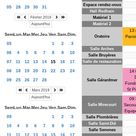
Espace rendez-vous
05
28
29
30
31
Hall Rodhain
Février 2019
Matériel 1
Matériel 2
Aujourd'hui
13:
Sem
Lun.
Mar.
Mer.
Jeu.
Ven.
Sam.
Dim.
Oratoire
Paroi
05
1
2
3
Salle Arches
06
4
5
6
7
8
9
10
Salle Bruyères
Salle de restauration
07
11
12
13
14
15
16
17
08
18
19
20
21
22
23
24
14:
09
25
26
27
28
Salle Gérardmer
Fonds
St P
Mars 2019
Aujourd'hui
09:
Salle Mirecourt
Secou
Sem
Lun.
Mar.
Mer.
Jeu.
Ven.
Sam.
Dim.
Equip
09
1
2
3
Salle Plombières
Salle Saint-Dié
10
4
5
6
7
8
9
10
Salle Senones
11
11
12
13
14
15
16
17