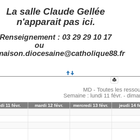
La salle Claude Gellée
n'apparait pas ici.
Renseignement : 03 29 29 10 17
ou
aison.diocesaine@catholique88.fr
MD - Toutes les resso
Semaine : lundi 11 févr. - dima
di 11 févr.
mardi 12 févr.
mercredi 13 févr.
jeudi 14 f