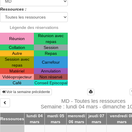
Ressources :
Légende des réservations
Réunion avec
Réunion
repas
Collation
Session
Autre
Repas
Session avec
Carrefour
repas
Matériel
Annulation
Vidéoprojecteur
Non réservé
Café
Conseil Episcopal
Voir la semaine précédente
MD - Toutes les ressources
Semaine : lundi 04 mars - dimanche 1
lundi 04
mardi 05
mercredi
jeudi 07
vendredi 0
Ressources
mars
mars
06 mars
mars
mars