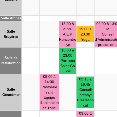
Salle Arches
18:00 à
09:00 à 13:
21:30
19:00 à
M
Salle
A.E.P.
20:30
Conseil
Bruyères
Rencontre
Yoga
d'Administrat
lyc
- prestation 
18:00 à
23:00
Salle de
Paroisse
restauration
Saint-Go
Soir
08:00 à
09:15 à
14:00
16:45
Pastorale
Salle
Conseil
sant
Gérardmer
presbyt
Equipe
Prestation
d'animation
caf
de zone
09:00 à