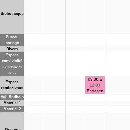
Bibliothèque
Bureau
partagé
Divers
Espace
convivialité
(12 personnes
max.)
09:30 à
Espace
12:00
rendez-vous
Entretien
Hall Rodhain
Matériel 1
Matériel 2
Oratoire