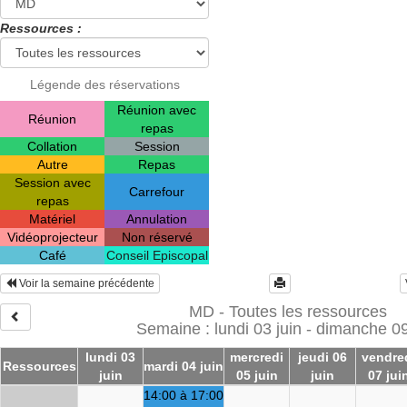
Ressources :
Légende des réservations
Réunion avec
Réunion
repas
Collation
Session
Autre
Repas
Session avec
Carrefour
repas
Matériel
Annulation
Vidéoprojecteur
Non réservé
Café
Conseil Episcopal
Voir la semaine précédente
MD - Toutes les ressources
Semaine : lundi 03 juin - dimanche 09
lundi 03
mercredi
jeudi 06
vendre
Ressources
mardi 04 juin
juin
05 juin
juin
07 jui
14:00 à 17:00