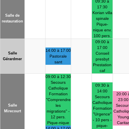
09:30 à
17:30
Korian villa
Salle de
spinale
restauration
Pique-
nique env.
100 pers.
09:00 à
17:00
14:00 à 17:00
Salle
Conseil
Pastorale
Gérardmer
presbyt
sant
Prestation
caf
09:00 à 12:30
Secours
09:30 à
Catholique
14:00
Formation
20:00 
Secours
"Comprendre
23:00
Catholique
Salle
les
Secour
Formation
Mirecourt
migrations" -
Catholi
"Urgence"
12 pers.
Young
- 10 pers -
Pique-nique
Carita
pique-
14:00 à 17:00