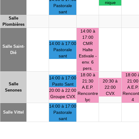
nique
Pastorale
sant
Salle
Plombières
14:00 à
17:00
14:00 à 17:00
CMR
Salle Saint-
Pastorale
Halte
Dié
sant
Estivale -
env. 6
pers.
18:00 à
18:00 
14:00 à 17:00
21:30
20:30 à
21:00
Salle
Pasto Sant
A.E.P.
22:00
A.E.P.
Senones
20:00 à 22:00
Rencontre
CVX
Rencont
Groupe CVX
lyc
4
14:00 à 17:00
Salle Vittel
Pastorale
sant