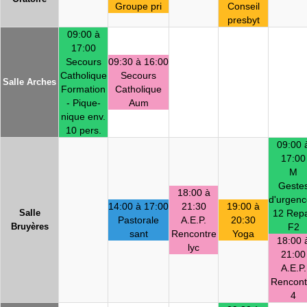
Groupe pri
Conseil
presbyt
09:00 à
17:00
Secours
09:30 à 16:00
Catholique
Secours
Salle Arches
Formation
Catholique
- Pique-
Aum
nique env.
10 pers.
09:00 
17:00
M
Geste
18:00 à
d'urgenc
14:00 à 17:00
21:30
19:00 à
Salle
12 Rep
Pastorale
A.E.P.
20:30
Bruyères
F2
sant
Rencontre
Yoga
18:00 
lyc
21:00
A.E.P.
Rencont
4