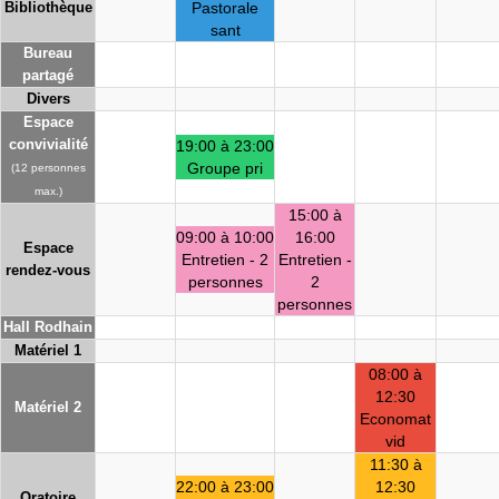
Bibliothèque
Pastorale
sant
Bureau
partagé
Divers
Espace
convivialité
19:00 à 23:00
Groupe pri
(12 personnes
max.)
15:00 à
09:00 à 10:00
16:00
Espace
Entretien - 2
Entretien -
rendez-vous
personnes
2
personnes
Hall Rodhain
Matériel 1
08:00 à
12:30
Matériel 2
Economat
vid
11:30 à
22:00 à 23:00
12:30
Oratoire