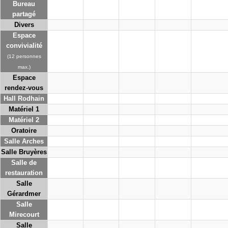
Bureau
partagé
Divers
Espace
convivialité
(12 personnes
max.)
Espace
rendez-vous
Hall Rodhain
Matériel 1
Matériel 2
Oratoire
Salle Arches
Salle Bruyères
Salle de
restauration
Salle
Gérardmer
Salle
Mirecourt
Salle