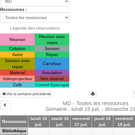
Ressources :
Légende des réservations
Réunion avec
Réunion
repas
Collation
Session
Autre
Repas
Session avec
Carrefour
repas
Matériel
Annulation
Vidéoprojecteur
Non réservé
Café
Conseil Episcopal
Voir la semaine précédente
MD - Toutes les ressources
Semaine : lundi 15 juil. - dimanche 21 
lundi 15
mardi 16
mercredi
jeudi 18
vendredi
Ressources
juil.
juil.
17 juil.
juil.
19 juil.
Bibliothèque