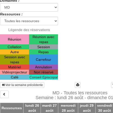
Domaines :
Ressources :
Légende des réservations
Réunion avec
Réunion
repas
Collation
Session
Autre
Repas
Session avec
Carrefour
repas
Matériel
Annulation
Vidéoprojecteur
Non réservé
Café
Conseil Episcopal
Voir la semaine précédente
MD - Toutes les ressources
Semaine : lundi 26 août - dimanche 01
lundi 26
mardi 27
mercredi
jeudi 29
vendredi
Ressources
août
août
28 août
août
30 août