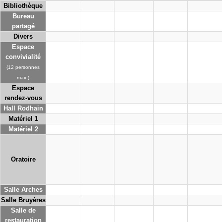
Bibliothèque
Bureau
partagé
Divers
Espace
convivialité
(12 personnes
max.)
Espace
rendez-vous
Hall Rodhain
Matériel 1
Matériel 2
Oratoire
Salle Arches
Salle Bruyères
Salle de
restauration