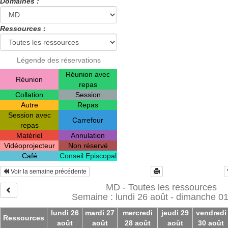
Domaines :
Ressources :
Légende des réservations
Réunion avec
Réunion
repas
Collation
Session
Autre
Repas
Session avec
Carrefour
repas
Matériel
Annulation
Vidéoprojecteur
Non réservé
Café
Conseil Episcopal
Voir la semaine précédente
MD - Toutes les ressources
Semaine : lundi 26 août - dimanche 01
lundi 26
mardi 27
mercredi
jeudi 29
vendredi
Ressources
août
août
28 août
août
30 août