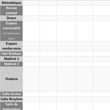
Bibliothèque
Bureau
partagé
Divers
Espace
convivialité
(12 personnes
max.)
Espace
rendez-vous
Hall Rodhain
Matériel 1
Matériel 2
Oratoire
Salle Arches
Salle Bruyères
Salle de
restauration