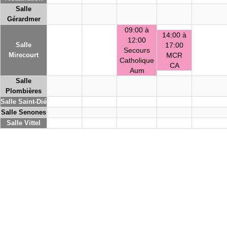
Salle
Gérardmer
09:00 à
14:00 à
12:00
Salle
17:00
Secours
Mirecourt
MCR
Catholique
CA
Aum
Salle
Plombières
Salle Saint-Dié
Salle Senones
Salle Vittel