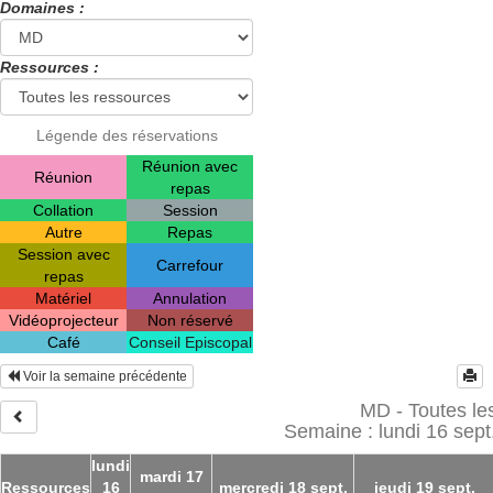
Domaines :
Ressources :
Légende des réservations
Réunion avec
Réunion
repas
Collation
Session
Autre
Repas
Session avec
Carrefour
repas
Matériel
Annulation
Vidéoprojecteur
Non réservé
Café
Conseil Episcopal
Voir la semaine précédente
MD - Toutes le
Semaine : lundi 16 sept
lundi
mardi 17
Ressources
16
mercredi 18 sept.
jeudi 19 sept.