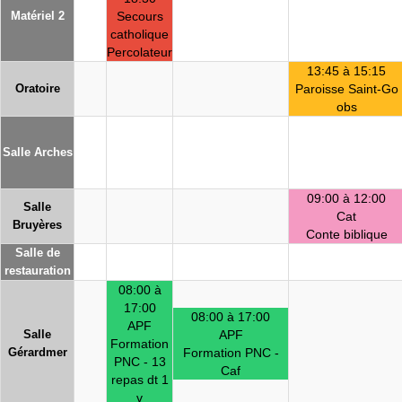
Matériel 2
Secours
catholique
Percolateur
13:45 à 15:15
Oratoire
Paroisse Saint-Go
obs
Salle Arches
09:00 à 12:00
Salle
Cat
Bruyères
Conte biblique
Salle de
restauration
08:00 à
17:00
08:00 à 17:00
APF
Salle
APF
Formation
Gérardmer
Formation PNC -
PNC - 13
Caf
repas dt 1
v