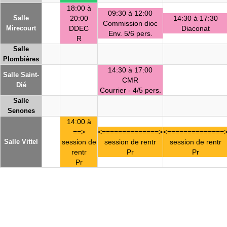
18:00 à
09:30 à 12:00
Salle
20:00
14:30 à 17:30
Commission dioc
Mirecourt
DDEC
Diaconat
Env. 5/6 pers.
R
Salle
Plombières
14:30 à 17:00
Salle Saint-
CMR
Dié
Courrier - 4/5 pers.
Salle
Senones
14:00 à
==>
<==============>
<==============
Salle Vittel
session de
session de rentr
session de rentr
rentr
Pr
Pr
Pr