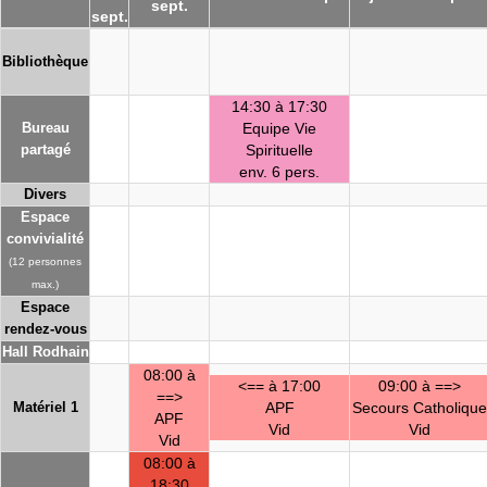
sept.
sept.
Bibliothèque
14:30 à 17:30
Bureau
Equipe Vie
partagé
Spirituelle
env. 6 pers.
Divers
Espace
convivialité
(12 personnes
max.)
Espace
rendez-vous
Hall Rodhain
08:00 à
<== à 17:00
09:00 à ==>
==>
Matériel 1
APF
Secours Catholique
APF
Vid
Vid
Vid
08:00 à
18:30