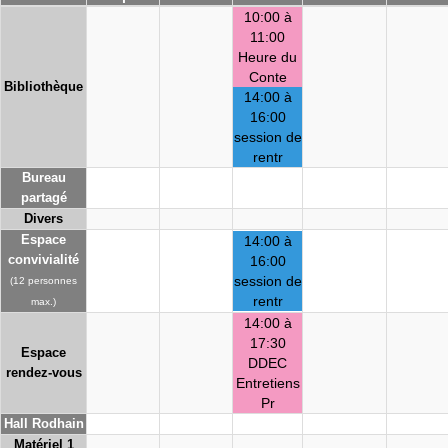
10:00 à
11:00
Heure du
Conte
Bibliothèque
14:00 à
16:00
session de
rentr
Bureau
partagé
Divers
Espace
14:00 à
convivialité
16:00
session de
(12 personnes
rentr
max.)
14:00 à
17:30
Espace
DDEC
rendez-vous
Entretiens
Pr
Hall Rodhain
Matériel 1