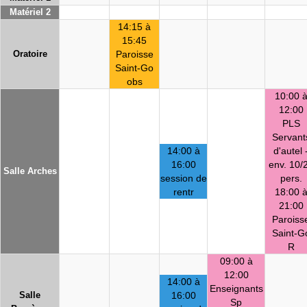
Matériel 2
14:15 à
15:45
Oratoire
Paroisse
Saint-Go
obs
10:00 
12:00
PLS
Servant
14:00 à
d'autel 
16:00
env. 10/
Salle Arches
session de
pers.
rentr
18:00 
21:00
Paroiss
Saint-G
R
09:00 à
12:00
14:00 à
Enseignants
Salle
16:00
Sp