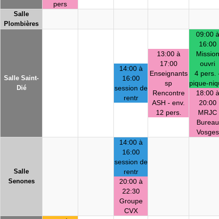
pers
Salle
Plombières
09:00 
16:00
13:00 à
Missio
17:00
ouvri
14:00 à
Enseignants
4 pers. 
Salle Saint-
16:00
sp
pique-ni
Dié
session de
Rencontre
18:00 
rentr
ASH - env.
20:00
12 pers.
MRJC
Bureau
Vosges
14:00 à
16:00
session de
Salle
rentr
Senones
20:00 à
22:30
Groupe
CVX