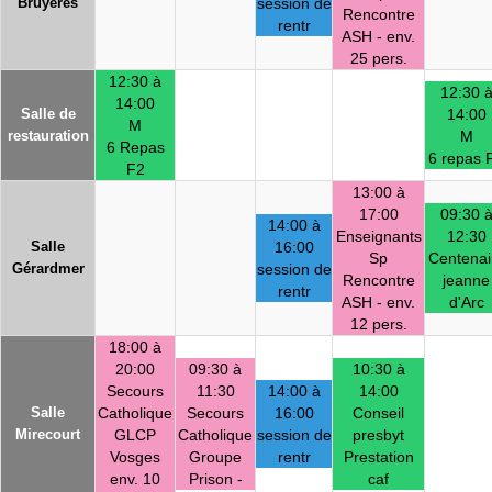
Bruyères
session de
Rencontre
rentr
ASH - env.
25 pers.
12:30 à
12:30 
14:00
Salle de
14:00
M
restauration
M
6 Repas
6 repas 
F2
13:00 à
17:00
09:30 
14:00 à
Enseignants
12:30
Salle
16:00
Sp
Centenai
Gérardmer
session de
Rencontre
jeanne
rentr
ASH - env.
d'Arc
12 pers.
18:00 à
20:00
09:30 à
10:30 à
Secours
11:30
14:00 à
14:00
Salle
Catholique
Secours
16:00
Conseil
Mirecourt
GLCP
Catholique
session de
presbyt
Vosges
Groupe
rentr
Prestation
env. 10
Prison -
caf