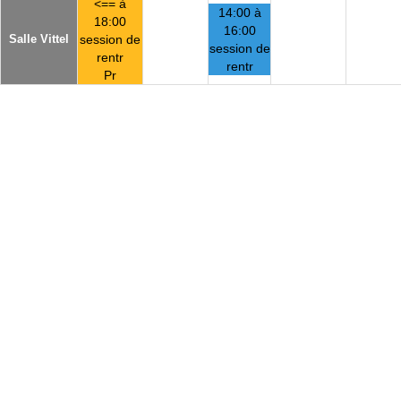
<== à
14:00 à
18:00
16:00
Salle Vittel
session de
session de
rentr
rentr
Pr