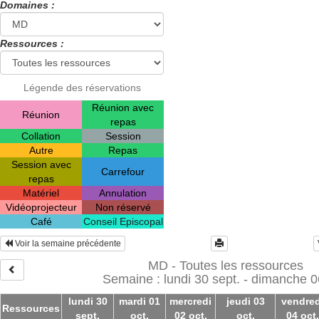
Domaines :
Ressources :
Légende des réservations
Réunion avec
Réunion
repas
Collation
Session
Autre
Repas
Session avec
Carrefour
repas
Matériel
Annulation
Vidéoprojecteur
Non réservé
Café
Conseil Episcopal
Voir la semaine précédente
MD - Toutes les ressources
Semaine : lundi 30 sept. - dimanche 0
lundi 30
mardi 01
mercredi
jeudi 03
vendred
Ressources
sept.
oct.
02 oct.
oct.
04 oct.