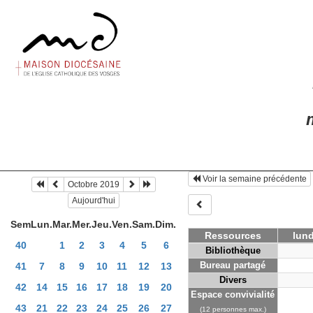
m
Voir la semaine précédente
Octobre 2019
Aujourd'hui
Sem
Lun.
Mar.
Mer.
Jeu.
Ven.
Sam.
Dim.
Ressources
lund
40
1
2
3
4
5
6
Bibliothèque
Bureau partagé
41
7
8
9
10
11
12
13
Divers
42
14
15
16
17
18
19
20
Espace convivialité
43
21
22
23
24
25
26
27
(12 personnes max.)