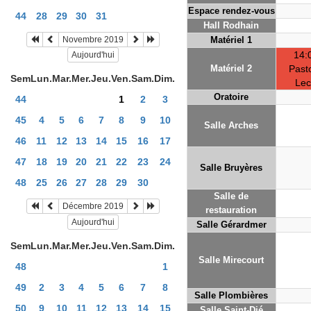
Espace rendez-vous
44
28
29
30
31
Hall Rodhain
Novembre 2019
Matériel 1
14:
Aujourd'hui
Matériel 2
Past
Sem
Lun.
Mar.
Mer.
Jeu.
Ven.
Sam.
Dim.
Lec
Oratoire
44
1
2
3
45
4
5
6
7
8
9
10
Salle Arches
46
11
12
13
14
15
16
17
47
18
19
20
21
22
23
24
Salle Bruyères
48
25
26
27
28
29
30
Salle de
Décembre 2019
restauration
Aujourd'hui
Salle Gérardmer
Sem
Lun.
Mar.
Mer.
Jeu.
Ven.
Sam.
Dim.
Salle Mirecourt
48
1
49
2
3
4
5
6
7
8
Salle Plombières
50
9
10
11
12
13
14
15
Salle Saint-Dié