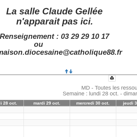
La salle Claude Gellée
n'apparait pas ici.
Renseignement : 03 29 29 10 17
ou
aison.diocesaine@catholique88.fr
MD - Toutes les resso
Semaine : lundi 28 oct. - dim
i 28 oct.
mardi 29 oct.
mercredi 30 oct.
jeudi 3