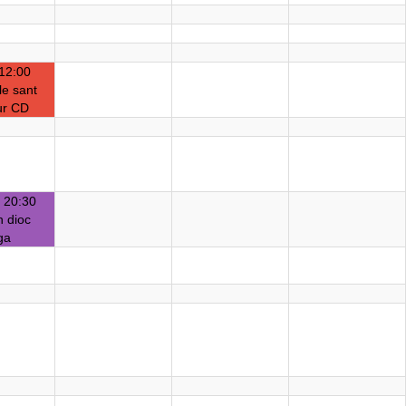
12:00
le sant
ur CD
 20:30
 dioc
ga