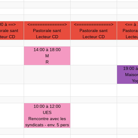
00 à ==>
<==============>
<==============>
<== à 
orale sant
Pastorale sant
Pastorale sant
Pastora
teur CD
Lecteur CD
Lecteur CD
Lecte
14:00 à 18:00
M
R
19:00 à
Maison
Yo
10:00 à 12:00
UES
Rencontre avec les
syndicats - env. 5 pers