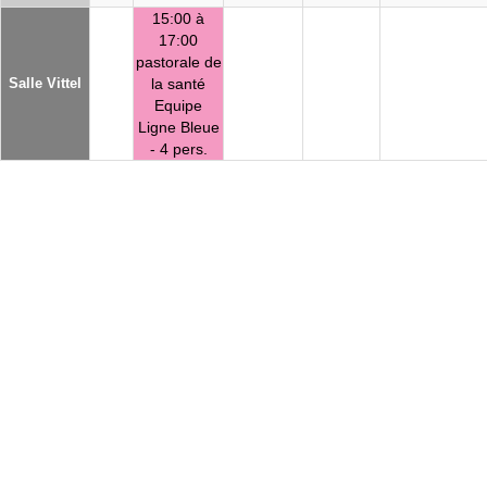
15:00 à
17:00
pastorale de
Salle Vittel
la santé
Equipe
Ligne Bleue
- 4 pers.