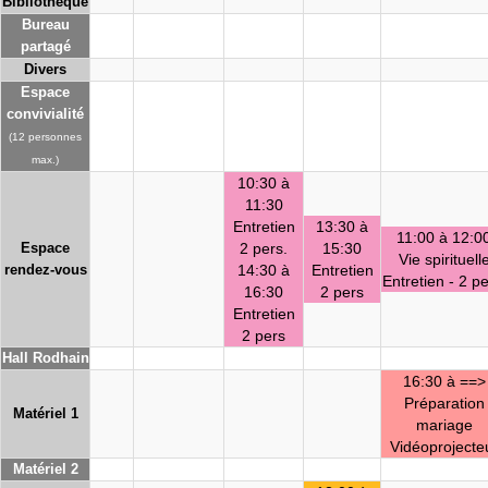
Bibliothèque
Bureau
partagé
Divers
Espace
convivialité
(12 personnes
max.)
10:30 à
11:30
Entretien
13:30 à
11:00 à 12:0
Espace
2 pers.
15:30
Vie spirituell
rendez-vous
14:30 à
Entretien
Entretien - 2 pe
16:30
2 pers
Entretien
2 pers
Hall Rodhain
16:30 à ==>
Préparation
Matériel 1
mariage
Vidéoprojecte
Matériel 2