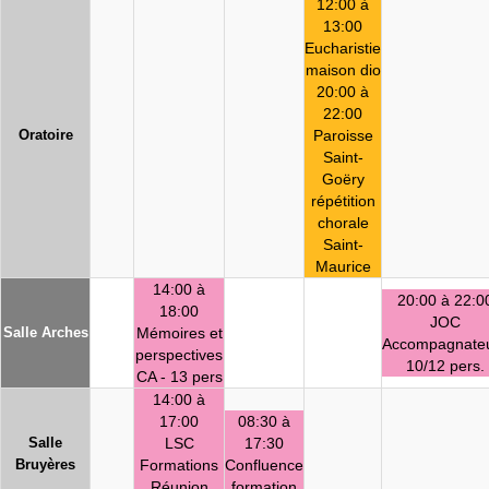
12:00 à
13:00
Eucharistie
maison dio
20:00 à
22:00
Oratoire
Paroisse
Saint-
Goëry
répétition
chorale
Saint-
Maurice
14:00 à
20:00 à 22:0
18:00
JOC
Salle Arches
Mémoires et
Accompagnate
perspectives
10/12 pers.
CA - 13 pers
14:00 à
17:00
08:30 à
Salle
LSC
17:30
Bruyères
Formations
Confluence
Réunion
formation