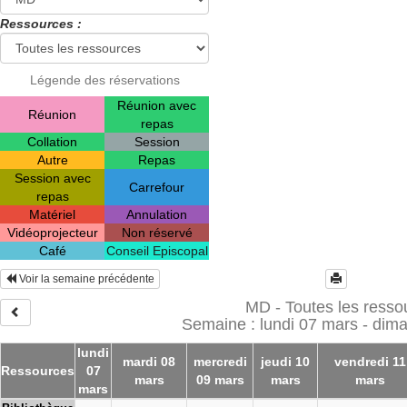
Ressources :
Légende des réservations
Réunion avec
Réunion
repas
Collation
Session
Autre
Repas
Session avec
Carrefour
repas
Matériel
Annulation
Vidéoprojecteur
Non réservé
Café
Conseil Episcopal
Voir la semaine précédente
MD - Toutes les resso
Semaine : lundi 07 mars - dim
lundi
mardi 08
mercredi
jeudi 10
vendredi 11
Ressources
07
mars
09 mars
mars
mars
mars