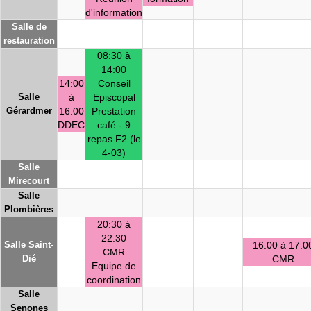
d'information
Salle de
restauration
08:30 à
14:00
14:00
Conseil
Salle
à
Episcopal
Gérardmer
16:00
Prestation
DDEC
café - 9
repas F2 (le
4-03)
Salle
Mirecourt
Salle
Plombières
20:30 à
22:30
Salle Saint-
16:00 à 17:0
CMR
Dié
CMR
Equipe de
coordination
Salle
Senones