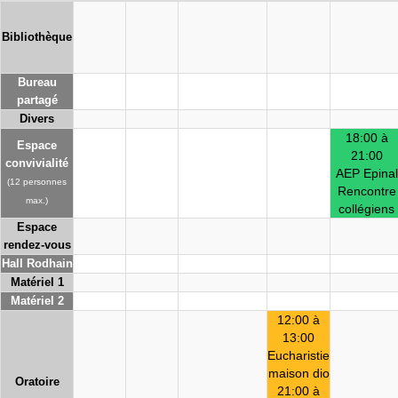
Bibliothèque
Bureau
partagé
Divers
18:00 à
Espace
21:00
convivialité
AEP Epinal
(12 personnes
Rencontre
max.)
collégiens
Espace
rendez-vous
Hall Rodhain
Matériel 1
Matériel 2
12:00 à
13:00
Eucharistie
maison dio
Oratoire
21:00 à