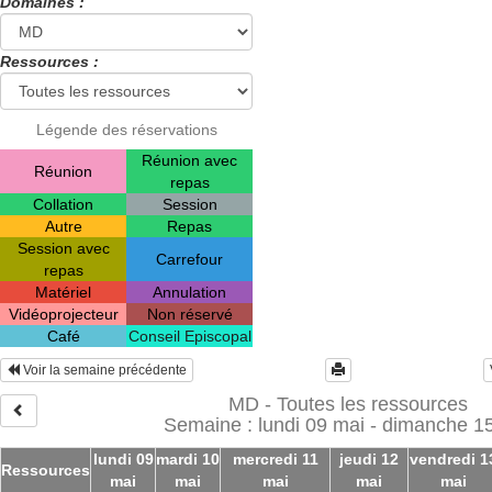
Domaines :
Ressources :
Légende des réservations
Réunion avec
Réunion
repas
Collation
Session
Autre
Repas
Session avec
Carrefour
repas
Matériel
Annulation
Vidéoprojecteur
Non réservé
Café
Conseil Episcopal
Voir la semaine précédente
MD - Toutes les ressources
Semaine : lundi 09 mai - dimanche 1
lundi 09
mardi 10
mercredi 11
jeudi 12
vendredi 1
Ressources
mai
mai
mai
mai
mai