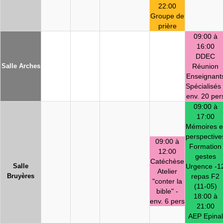
22:00
Groupe de
prière
09:00 à
16:00
DDEC
Salle Arches
Réunion
Enseignant
Spécialisés 
env. 20 per
09:00 à
17:00
Mémoires e
perspective
09:00 à
Formation
12:00
gestes
Catéchèse
Salle
Urgence -1
Atelier
Bruyères
repas F2
"conter la
(11-05)
bible" -
18:00 à
env. 6 pers
21:00
AEP Epinal