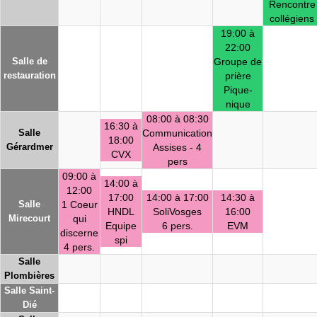
Rencontre
collégiens
19:00 à
22:00
Salle de
Groupe de
restauration
prière
Pique-
nique
08:00 à 08:30
16:30 à
Salle
Communication
18:00
Gérardmer
Assises - 4
CVX
pers
09:00 à
14:00 à
12:00
17:00
14:00 à 17:00
14:30 à
Salle
1 Coeur
HNDL
SoliVosges
16:00
Mirecourt
qui
Equipe
6 pers.
EVM
discerne
spi
4 pers.
Salle
Plombières
Salle Saint-
Dié