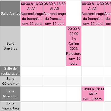
08:30 à 16:30
08:30 à 16:30
08:30 à 16:30
08:
ALAJI
ALAJI
ALAJI
Salle Arches
Apprentissage
Apprentissage
Apprentissage
App
du français -
du français -
du français -
du 
env. 12 pers
env. 12 pers
env. 12 pers
env
20:00 à
22:00
La
Salle
Colline
Bruyères
2023
Relecture
- env. 10
pers
Salle de
restauration
Salle
Gérardmer
13:00 à 18:00
Salle
MCR
Mirecourt
CIL - 3 pers.
Salle
Plombières