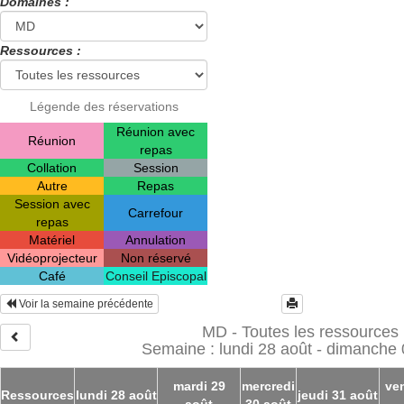
Domaines :
Ressources :
Légende des réservations
Réunion avec
Réunion
repas
Collation
Session
Autre
Repas
Session avec
Carrefour
repas
Matériel
Annulation
Vidéoprojecteur
Non réservé
Café
Conseil Episcopal
Voir la semaine précédente
MD - Toutes les ressources
Semaine : lundi 28 août - dimanche 
mardi 29
mercredi
ve
Ressources
lundi 28 août
jeudi 31 août
août
30 août