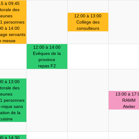
15 à 09:45
torale des
jeunes
12:00 à 13:00
11 personnes
Collège des
00 à 14:00
consulteurs
nage servants
e messe
12:00 à 14:00
Evêques de la
province
repas F2
00 à 13:00
torale des
jeunes
13:00 à 17:
11 personnes
RAMM
-nique sans
Atelier
sation de la
cuisine
00 à 14:30