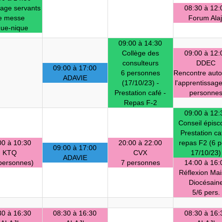
nage servants
08:30 à 12:
e messe
Forum Alaj
que-nique
09:00 à 14:30
Collège des
09:00 à 12:
consulteurs
DDEC
09:00 à 17:00
6 personnes
Rencontre auto
ADAVIE
(17/10/23) -
l'apprentissage
Prestation café -
personne
Repas F-2
09:00 à 12:
Conseil épisc
Prestation ca
00 à 10:30
20:00 à 22:00
repas F2 (6 p
09:00 à 17:00
KTQ
CVX
17/10/23)
ADAVIE
personnes)
7 personnes
14:00 à 16:
Réflexion Ma
Diocésain
5/6 pers.
30 à 16:30
08:30 à 16:30
08:30 à 16: