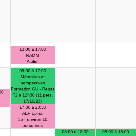
13:00 à 17:00
RAMM
Atelier
09:00 à 17:00
Mémoires et
perspectives
Formation GU - Repas
00
F2 à 12h30 (11 pers.
17/10/23)
17:30 à 20:30
AEP Epinal
3e - environ 10
personnes
08:00 à 18:00
08:00 à 18:00