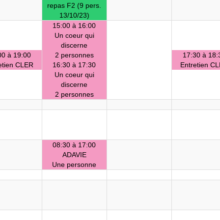
repas F2 (9 pers.
13/10/23)
15:00 à 16:00
Un coeur qui
discerne
00 à 19:00
2 personnes
17:30 à 18:
etien CLER
16:30 à 17:30
Entretien C
Un coeur qui
discerne
2 personnes
08:30 à 17:00
ADAVIE
Une personne