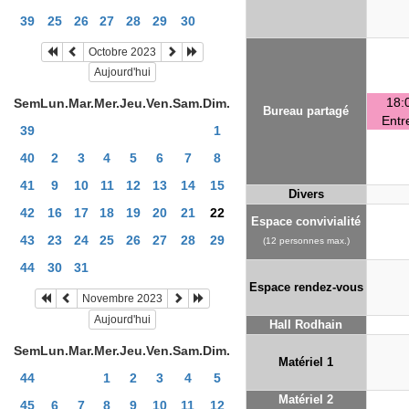
39
25
26
27
28
29
30
Octobre 2023
Aujourd'hui
18:
Sem
Lun.
Mar.
Mer.
Jeu.
Ven.
Sam.
Dim.
Bureau partagé
Entr
39
1
40
2
3
4
5
6
7
8
41
9
10
11
12
13
14
15
Divers
42
16
17
18
19
20
21
22
Espace convivialité
43
23
24
25
26
27
28
29
(12 personnes max.)
44
30
31
Espace rendez-vous
Novembre 2023
Aujourd'hui
Hall Rodhain
Sem
Lun.
Mar.
Mer.
Jeu.
Ven.
Sam.
Dim.
Matériel 1
44
1
2
3
4
5
Matériel 2
45
6
7
8
9
10
11
12