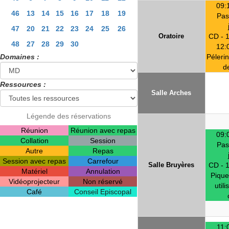
09:
46
13
14
15
16
17
18
19
Pas
47
20
21
22
23
24
25
26
Oratoire
CD - 
48
27
28
29
30
12:
Domaines :
Péleri
d
Ressources :
Salle Arches
Légende des réservations
Réunion
Réunion avec repas
09:
Collation
Session
Pas
Autre
Repas
Session avec repas
Carrefour
Salle Bruyères
CD - 
Matériel
Annulation
Pique
Vidéoprojecteur
Non réservé
utili
Café
Conseil Episcopal
11: