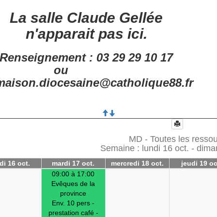
La salle Claude Gellée
n'apparait pas ici.
Renseignement : 03 29 29 10 17
ou
aison.diocesaine@catholique88.fr
MD - Toutes les resso
Semaine : lundi 16 oct. - dima
di 16 oct.
mardi 17 oct.
mercredi 18 oct.
jeudi 19 oc
09:00 à 17:00
Evêques de la
province
Env. 10 pers -
prestation café -