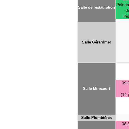
Péleri
Salle de restauration
d
Pi
Salle Gérardmer
09:
Salle Mirecourt
(14 
Salle Plombières
08: