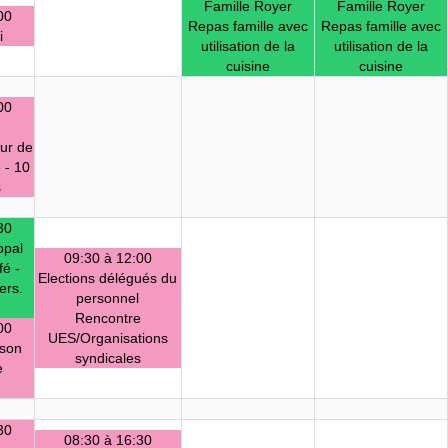
Famille Royer
Famille Royer
00
Repas famille avec
Repas famille avec
i
utilisation de la
utilisation de la
cuisine
cuisine
00
ur de
 - 10
s
30
opal
09:30 à 12:00
fé -
Elections délégués du
ers.
personnel
Rencontre
00
UES/Organisations
ison
syndicales
e
30
08:30 à 16:30