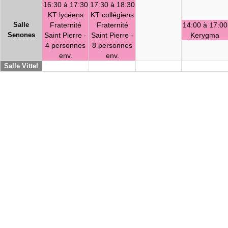
16:30 à 17:30
17:30 à 18:30
KT lycéens
KT collégiens
Salle
Fraternité
Fraternité
14:00 à 17:00
Senones
Saint Pierre -
Saint Pierre -
Kerygma
4 personnes
8 personnes
env.
env.
Salle Vittel