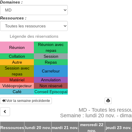
Domaines :
Ressources :
Légende des réservations
Réunion avec
Réunion
repas
Collation
Session
Autre
Repas
Session avec
Carrefour
repas
Matériel
Annulation
Vidéoprojecteur
Non réservé
Café
Conseil Episcopal
Voir la semaine précédente
MD - Toutes les resso
Semaine : lundi 20 nov. - dim
mercredi 22
Ressources
lundi 20 nov.
mardi 21 nov.
jeudi 23 nov.
nov.