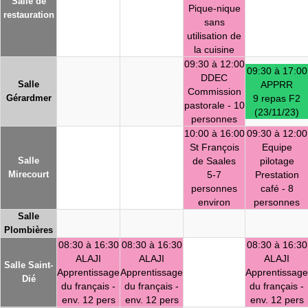
Salle de
Pique-nique
restauration
sans
utilisation de
la cuisine
09:30 à 12:00
09:30 à 17:00
DDEC
Salle
APPRR
Commission
Gérardmer
9 repas F2
pastorale - 10
(23/11/23)
personnes
10:00 à 16:00
09:30 à 12:00
St François
Equipe
Salle
de Saales
pilotage
Mirecourt
5-7
Prestation
personnes
café - 8
environ
personnes
Salle
Plombières
08:30 à 16:30
08:30 à 16:30
08:30 à 16:30
ALAJI
ALAJI
ALAJI
Salle Saint-
Apprentissage
Apprentissage
Apprentissage
Dié
du français -
du français -
du français -
env. 12 pers
env. 12 pers
env. 12 pers