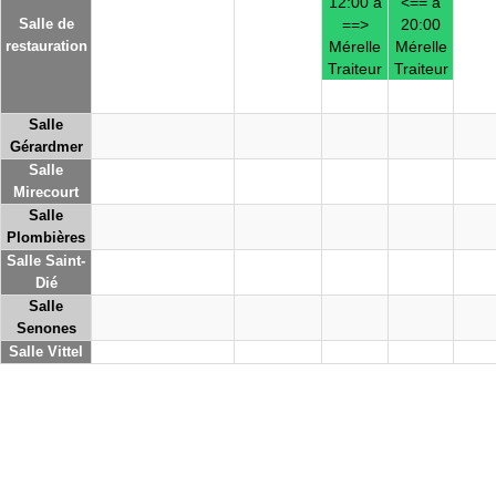
12:00 à
<== à
Salle de
==>
20:00
restauration
Mérelle
Mérelle
Traiteur
Traiteur
Salle
Gérardmer
Salle
Mirecourt
Salle
Plombières
Salle Saint-
Dié
Salle
Senones
Salle Vittel