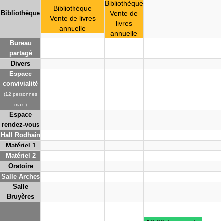
Bibliothèque
Bibliothèque
Bibliothèque
Vente de
Vente de livres
livres
annuelle
annuelle
Bureau
partagé
Divers
Espace
convivialité
(12 personnes
max.)
Espace
rendez-vous
Hall Rodhain
Matériel 1
Matériel 2
Oratoire
Salle Arches
Salle
Bruyères