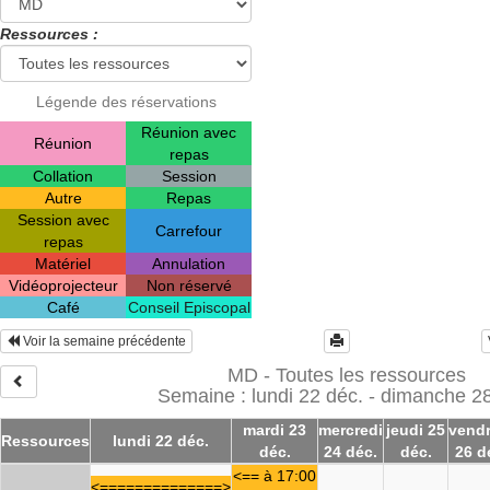
Ressources :
Légende des réservations
Réunion avec
Réunion
repas
Collation
Session
Autre
Repas
Session avec
Carrefour
repas
Matériel
Annulation
Vidéoprojecteur
Non réservé
Café
Conseil Episcopal
Voir la semaine précédente
MD - Toutes les ressources
Semaine : lundi 22 déc. - dimanche 2
mardi 23
mercredi
jeudi 25
vendr
Ressources
lundi 22 déc.
déc.
24 déc.
déc.
26 d
<== à 17:00
<==============>