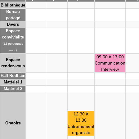
Bibliothèque
Bureau
partagé
Divers
Espace
convivialité
(12 personnes
max.)
09:00 à 17:00
Espace
Communication
rendez-vous
Interview
Hall Rodhain
Matériel 1
Matériel 2
12:30 à
13:30
Oratoire
Entraînement
organiste