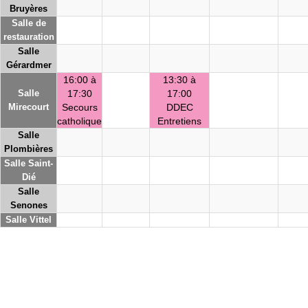
Bruyères
Salle de
restauration
Salle
Gérardmer
16:00 à
13:30 à
Salle
17:30
17:00
Mirecourt
Secours
DDEC
catholique
Entretiens
Salle
Plombières
Salle Saint-
Dié
Salle
Senones
Salle Vittel