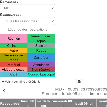
Domaines :
Ressources :
Légende des réservations
Réunion avec
Réunion
repas
Collation
Session
Autre
Repas
Session avec
Carrefour
repas
Matériel
Annulation
Vidéoprojecteur
Non réservé
Café
Conseil Episcopal
Voir la semaine précédente
MD - Toutes les ressource
Semaine : lundi 06 juil. - dimanche 
lundi 06
mardi 07
mercredi 08
vend
Ressources
jeudi 09 juil.
juil.
juil.
juil.
j