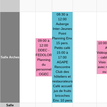
08:30 à
12:00
Auberge
Inter-Jeunes
Point
Planning Env.
09:00 à
15 pers.
10:00
12:00
Petits café
DDEC -
15:00 à
Vidéop
FEDOLOR
Salle Arches
17:00
- cab
Planning
AGAPE
Visio
du
Rencontre
avec 
personnel
Club des
ou
OGEC
hôteliers et
restaurateurs
Café accueil
jus de fruits
bricoches
Env. 10 pers
Salle