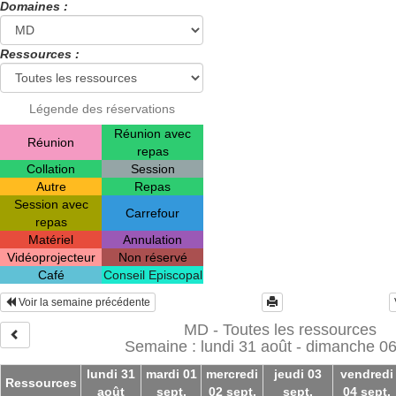
Domaines :
Ressources :
Légende des réservations
Réunion avec
Réunion
repas
Collation
Session
Autre
Repas
Session avec
Carrefour
repas
Matériel
Annulation
Vidéoprojecteur
Non réservé
Café
Conseil Episcopal
Voir la semaine précédente
MD - Toutes les ressources
Semaine : lundi 31 août - dimanche 06
lundi 31
mardi 01
mercredi
jeudi 03
vendredi
Ressources
août
sept.
02 sept.
sept.
04 sept.