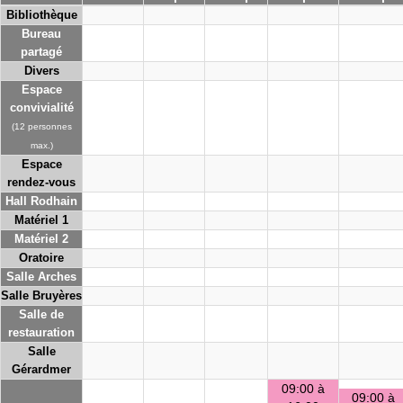
Bibliothèque
Bureau
partagé
Divers
Espace
convivialité
(12 personnes
max.)
Espace
rendez-vous
Hall Rodhain
Matériel 1
Matériel 2
Oratoire
Salle Arches
Salle Bruyères
Salle de
restauration
Salle
Gérardmer
09:00 à
09:00 à