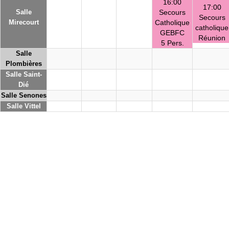
16:00
17:00
Salle
Secours
Secours
Mirecourt
Catholique
catholique
GEBFC
Réunion
5 Pers.
Salle
Plombières
Salle Saint-
Dié
Salle Senones
Salle Vittel