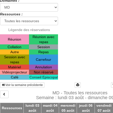
Domaines :
Ressources :
Légende des réservations
Réunion avec
Réunion
repas
Collation
Session
Autre
Repas
Session avec
Carrefour
repas
Matériel
Annulation
Vidéoprojecteur
Non réservé
Café
Conseil Episcopal
Voir la semaine précédente
MD - Toutes les ressources
Semaine : lundi 03 août - dimanche 0
lundi 03
mardi 04
mercredi
jeudi 06
vendredi
Ressources
août
août
05 août
août
07 août